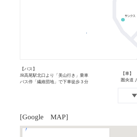
【バス】
【車】
JR高尾駅北口より「美山行き」乗車
圏央道
バス停「繊維団地」で下車徒歩３分
[Google MAP]