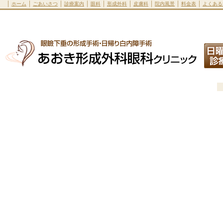
｜
｜
｜
｜
｜
｜
｜
｜
｜
ホーム
ごあいさつ
診療案内
眼科
形成外科
皮膚科
院内風景
料金表
よくある