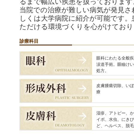
るまで幅広い疾患を扱っております
当院での治療が難しい病気が発見さ
しくは大学病院に紹介が可能です。
ただける環境づくりを心がけており
診療科目
眼科にわたる全般疾
涙道手術。眼瞼けい
処方。
皮膚腫瘍切除、いぼ
療
湿疹、アトピー、か
イボ、水虫、にきび
ど、ヘルペス、脱毛