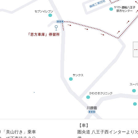
【車】
り「美山行き」乗車
圏央道 八王子西インターより