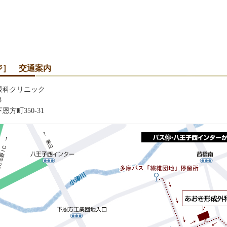
ジ］ 交通案内
眼科クリニック
3
方町350-31