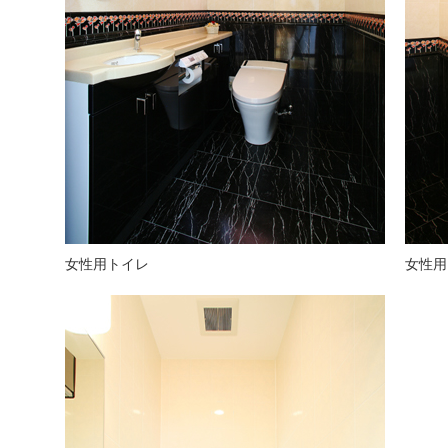
女性用トイレ
女性用